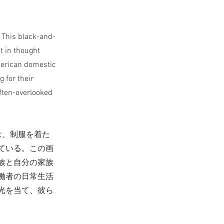
 This black-and-
t in thought
American domestic
g for their
often-overlooked
は、制服を着た
ている。この画
族と自分の家族
働者の日常生活
光を当て、彼ら