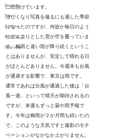
Project
に出掛けています。
Travel
涼しくなり写真を撮るにも適した季節
Camera
になったのですが、何故か毎日のよう
にどんよりとした雲が空を覆っていま
PRODUCTS
す。梅雨と違い雨が降り続くというこ
Interview
とはありませんが、安定して晴れる日
がほとんどありません。今週末も台風
が通過する影響で、東京は雨です。
通常であれば台風が通過した後は「台
風一過」といって晴天が期待されるの
ですが、来週もずっと曇や雨予報で
す。今年は梅雨が２か月間も続いたの
で、このような天気ですと撮影のモチ
ベーションがなかなか上がりません。