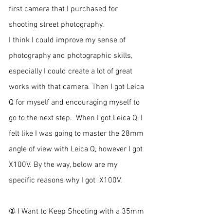
first camera that I purchased for 
shooting street photography. 
I think I could improve my sense of 
photography and photographic skills, 
especially I could create a lot of great 
works with that camera. Then I got Leica 
Q for myself and encouraging myself to 
go to the next step.  When I got Leica Q, I 
felt like I was going to master the 28mm 
angle of view with Leica Q, however I got 
X100V. By the way, below are my 
specific reasons why I got  X100V. 
① I Want to Keep Shooting with a 35mm 