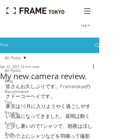
Log In
Post
All Posts
Apr 22, 2021
13 min read
All Posts
My new camera review.
Blog
皆さんお久しぶりです。Frametokyoの
Recommend
クドーコーヘイです。
Tips
東京は10月に入りようやく過ごしやす
Review
い気温になってきました。昼間は動く
Event
と少し暑いのでTシャツで、朝夜は涼し
Book
いので上にシャツなどを羽織って撮影