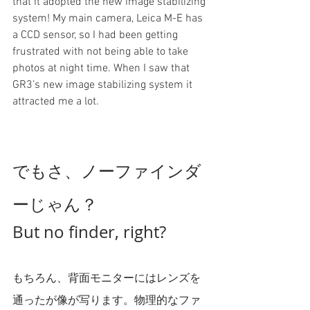
that it adopted the new image stabilizing 
system! My main camera, Leica M-E has 
a CCD sensor, so I had been getting 
frustrated with not being able to take 
photos at night time. When I saw that 
GR3’s new image stabilizing system it 
attracted me a lot.
でもさ、ノーファインダ
ーじゃん？
But no finder, right?
もちろん、背面モニターにはレンズを
通ったが像が写ります。物理的なファ