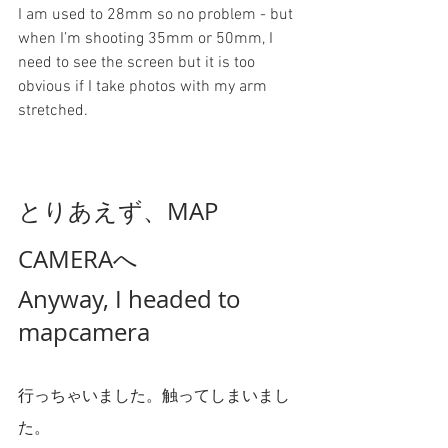
I am used to 28mm so no problem - but 
when I’m shooting 35mm or 50mm, I 
need to see the screen but it is too 
obvious if I take photos with my arm 
stretched.
とりあえず、MAP 
CAMERAへ
Anyway, I headed to 
mapcamera
行っちゃいました。触ってしまいまし
た。