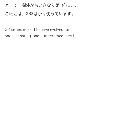
として、圏外からいきなり第1位に。こ
こ最近は、GR3ばかり使っています。
GR series is said to have evolved for 
snap-shooting, and I understood it as I 
take photos with GR3. For me Leica is 
still in first place but besides that, GR3 
comes to the top. And recently I am 
using it quite often.
完璧な物はない。
Nothing is perfect
ここまでいい面を書いてきましたが、