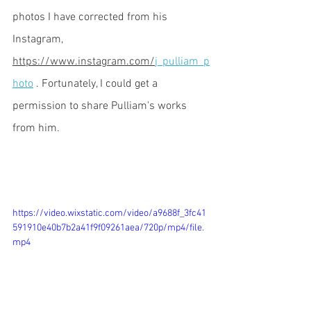
photos I have corrected from his 
Instagram, 
https://www.instagram.com/
j_pulliam_p
hoto
 . Fortunately, I could get a 
permission to share Pulliam's works 
from him. 
https://video.wixstatic.com/video/a9688f_3fc41
591910e40b7b2a41f9f09261aea/720p/mp4/file.
mp4