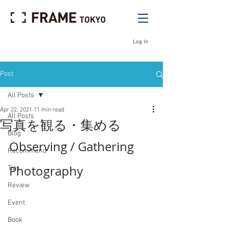
Log In
Post
All Posts
Apr 22, 2021
11 min read
All Posts
写真を観る・集める
Blog
Observing / Gathering 
Recommend
Photography 
Tips
Review
Event
Book