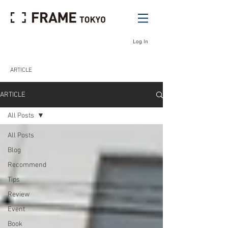
Log In
ARTICLE
ARTICLE
All Posts
All Posts
Blog
Recommend
Tips
Review
Event
Book