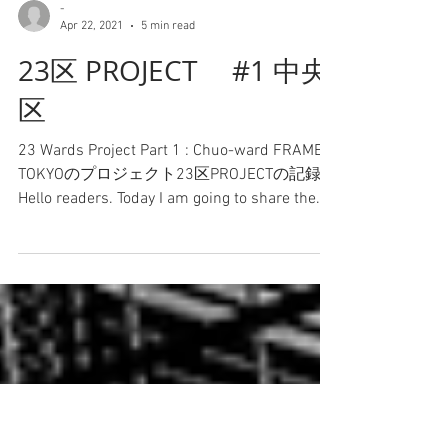
-
Apr 22, 2021
5 min read
23区 PROJECT #1 中央
区
23 Wards Project Part 1 : Chuo-ward FRAME
TOKYOのプロジェクト23区PROJECTの記録。
Hello readers. Today I am going to share the
record of our Frame...