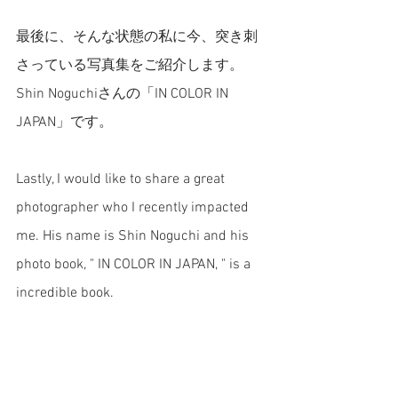
最後に、そんな状態の私に今、突き刺
さっている写真集をご紹介します。
Shin Noguchiさんの「IN COLOR IN 
JAPAN」です。
Lastly, I would like to share a great 
photographer who I recently impacted 
me. His name is Shin Noguchi and his 
photo book, " IN COLOR IN JAPAN, " is a 
incredible book. 