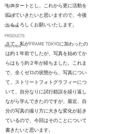
Project
もスタートとし、これから更に活動を
広げていきたいと思いますので、今後
Travel
ともよろしくお願いいたします。
Camera
PRODUCTS
さて、私がFRAME TOKYOに加わったの
Interview
は約１年前でしたが、写真を始めてか
らはもう約２年が経ちました。これま
で、全くゼロの状態から、写真につい
て、ストリートフォトグラフィーにつ
いて、自分なりに試行錯誤を繰り返し
ながら学んできたのですが、最近、自
分の写真の撮り方に大きな変化が起き
ているので、今回はそのことについて
書きたいと思います。