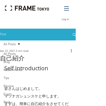
Log In
Post
All Posts
Apr 22, 2021
3 min read
All Posts
自己紹介
Blog
Self Introduction
Recommend
Tips
Review
皆さんはじめまして。
Event
マツナガシュンスケと申します。
Book
まずは、簡単に自己紹介をさせてくだ