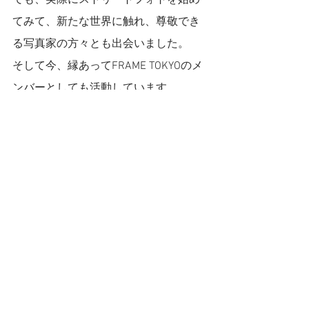
てみて、新たな世界に触れ、尊敬でき
る写真家の方々とも出会いました。
そして今、縁あってFRAME TOKYOのメ
ンバーとしても活動しています。
このブログでは、そんな自分の世界を
広げてくれたストリートフォトの魅力
を発信できたらと思っています。
また、私自身、写真について勉強中の
身ですので、私が日々学んだり試行錯
誤していることも、シェアしていけれ
ばと思っています。
今後ともよろしくお願いします！