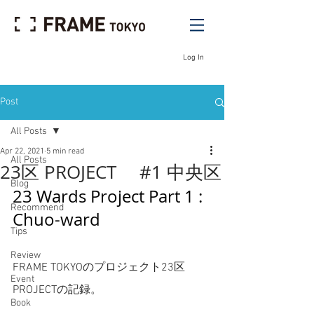
Log In
Post
All Posts
Apr 22, 2021
5 min read
All Posts
23区 PROJECT #1 中央区
Blog
23 Wards Project Part 1 : 
Recommend
Chuo-ward 
Tips
Review
FRAME TOKYOのプロジェクト23区
Event
PROJECTの記録。
Book