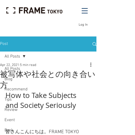
Log In
Post
All Posts
Apr 22, 2021
5 min read
All Posts
被写体や社会との向き合い
Blog
方
Recommend
How to Take Subjects 
Tips
and Society Seriously
Review
Event
Book
皆さんこんにちは。FRAME TOKYO 