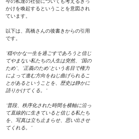
今の私達の社会についても考えるきっ
かけを喚起するということを意図され
ています。
以下は、髙橋さんの後書きからの引用
です。
"穏やかな一生を過ごすであろうと信じ
てやまない私たちの人生は突然、"国の
ため"、"正義のため"という名目で権力
によって進む方向をねじ曲げられるこ
とがあるということを、歴史は静かに
語りかけてくる。"
"普段、秩序化された時間を横軸に沿っ
て直線的に生きていると信じる私たち
を、写真は立ち止まらせ、思い出させ
てくれる。"