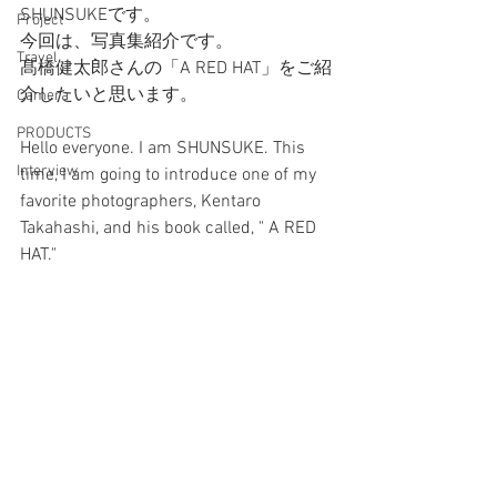
SHUNSUKEです。
Project
今回は、写真集紹介です。
Travel
髙橋健太郎さんの「A RED HAT」をご紹
介したいと思います。
Camera
PRODUCTS
Hello everyone. I am SHUNSUKE. This 
Interview
time, I am going to introduce one of my 
favorite photographers, Kentaro 
Takahashi, and his book called, " A RED 
HAT." 