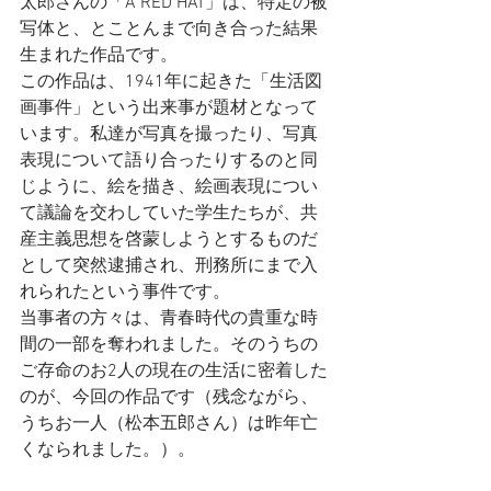
太郎さんの「A RED HAT」は、特定の被
写体と、とことんまで向き合った結果
生まれた作品です。
この作品は、1941年に起きた「生活図
画事件」という出来事が題材となって
います。私達が写真を撮ったり、写真
表現について語り合ったりするのと同
じように、絵を描き、絵画表現につい
て議論を交わしていた学生たちが、共
産主義思想を啓蒙しようとするものだ
として突然逮捕され、刑務所にまで入
れられたという事件です。
当事者の方々は、青春時代の貴重な時
間の一部を奪われました。そのうちの
ご存命のお2人の現在の生活に密着した
のが、今回の作品です（残念ながら、
うちお一人（松本五郎さん）は昨年亡
くなられました。）。