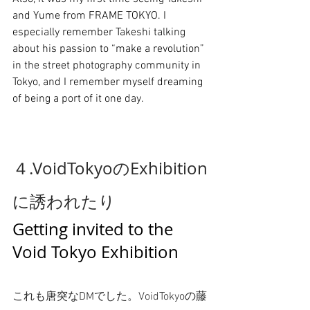
and Yume from FRAME TOKYO. I 
especially remember Takeshi talking 
about his passion to “make a revolution” 
in the street photography community in 
Tokyo, and I remember myself dreaming 
of being a port of it one day.
４.VoidTokyoのExhibition
に誘われたり
Getting invited to the 
Void Tokyo Exhibition
これも唐突なDMでした。VoidTokyoの藤