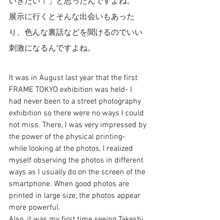
いきたい！」と思ったんですよね。
展示に行くとそんな出会いもあった
り、色んな裏話などを聞けるのでいい
刺激になるんですよね。
It was in August last year that the first 
FRAME TOKYO exhibition was held- I 
had never been to a street photography 
exhibition so there were no ways I could 
not miss. There, I was very impressed by 
the power of the physical printing-  
while looking at the photos, I realized 
myself observing the photos in different 
ways as I usually do on the screen of the 
smartphone. When good photos are 
printed in large size, the photos appear 
more powerful. 
Also, it was my first time seeing Takeshi 