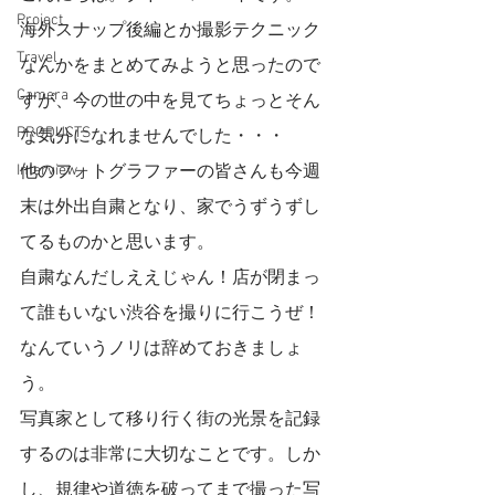
Project
海外スナップ後編とか撮影テクニック
Travel
なんかをまとめてみようと思ったので
Camera
すが、今の世の中を見てちょっとそん
PRODUCTS
な気分になれませんでした・・・
Interview
他のフォトグラファーの皆さんも今週
末は外出自粛となり、家でうずうずし
てるものかと思います。
自粛なんだしええじゃん！店が閉まっ
て誰もいない渋谷を撮りに行こうぜ！
なんていうノリは辞めておきましょ
う。
写真家として移り行く街の光景を記録
するのは非常に大切なことです。しか
し、規律や道徳を破ってまで撮った写