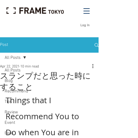
Log In
Post
All Posts
Apr 22, 2021
10 min read
All Posts
スランプだと思った時に
Blog
すること
Recommend
Things that I 
Tips
Review
Recommend You to 
Event
Do when You are in 
Book